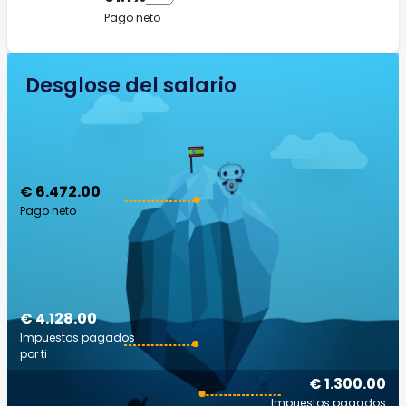
Pago neto
Desglose del salario
€ 6.472.00
Pago neto
€ 4.128.00
Impuestos pagados
por ti
€ 1.300.00
Impuestos pagados