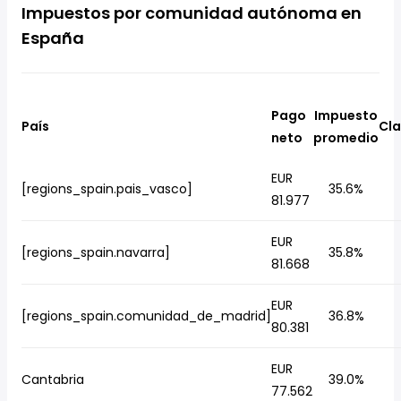
Impuestos por comunidad autónoma en
España
Pago
Impuesto
País
Cla
neto
promedio
EUR
[regions_spain.pais_vasco]
35.6%
81.977
EUR
[regions_spain.navarra]
35.8%
81.668
EUR
[regions_spain.comunidad_de_madrid]
36.8%
80.381
EUR
Cantabria
39.0%
77.562