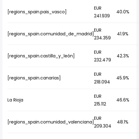
EUR
[regions_spain.pais_vasco]
40.0%
241.939
EUR
[regions_spain.comunidad_de_madrid]
41.9%
234.359
EUR
[regions_spain.castilla_y_león]
42.3%
232.479
EUR
[regions_spain.canarias]
45.9%
218.094
EUR
La Rioja
46.6%
215.112
EUR
[regions_spain.comunidad_valenciana]
48.1%
209.304