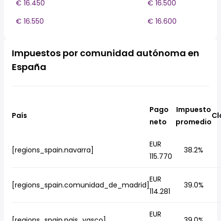
€ 16.450
€ 16.500
€ 16.550
€ 16.600
Impuestos por comunidad autónoma en
España
Pago
Impuesto
País
Cl
neto
promedio
EUR
[regions_spain.navarra]
38.2%
115.770
EUR
[regions_spain.comunidad_de_madrid]
39.0%
114.281
EUR
[regions_spain.pais_vasco]
39.0%