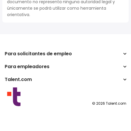
documento no representa ninguna autoridad legal y
únicamente se podrá utilizar como herramienta
orientativa.
Para solicitantes de empleo
Para empleadores
Buscador de trabajo
Buscador de salario
Talent.com
Empresa
Calculadora de impuestos
ATS
Otros países
Conversor de salario
Programas para publishers
Condiciones de uso
©
2026
Talent.com
Política de privacidad
Política de cookies
Configuración de las cookies