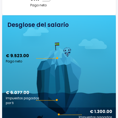
Pago neto
Desglose del salario
€ 9.523.00
Pago neto
€ 6.077.00
Impuestos pagados
por ti
€ 1.300.00
Impuestos pagados