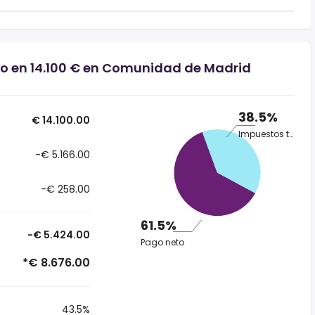
io en 14.100 € en Comunidad de Madrid
38.5%
€ 14.100.00
Impuestos totales
-€ 5.166.00
-€ 258.00
61.5%
-€ 5.424.00
Pago neto
*€ 8.676.00
43.5%