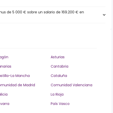
s de 5 000 € sobre un salario de 169.200 € en
agón
Asturias
narias
Cantabria
stilla-La Mancha
Cataluña
munidad de Madrid
Comunidad Valenciana
licia
La Rioja
varra
País Vasco