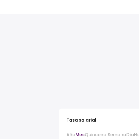
Tasa salarial
Año
Mes
Quincenal
Semana
Día
H