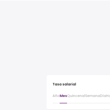
Tasa salarial
Año
Mes
Quincenal
Semana
Día
H