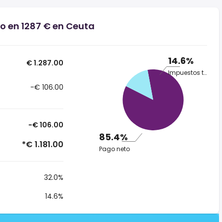
io en 1287 € en Ceuta
14.6%
€ 1.287.00
Impuestos totales
-€ 106.00
-€ 106.00
85.4%
*€ 1.181.00
Pago neto
32.0%
14.6%