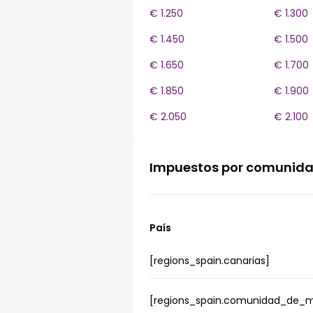
€ 1.250
€ 1.300
€ 1.450
€ 1.500
€ 1.650
€ 1.700
€ 1.850
€ 1.900
€ 2.050
€ 2.100
Impuestos por comunid
País
[regions_spain.canarias]
[regions_spain.comunidad_de_m