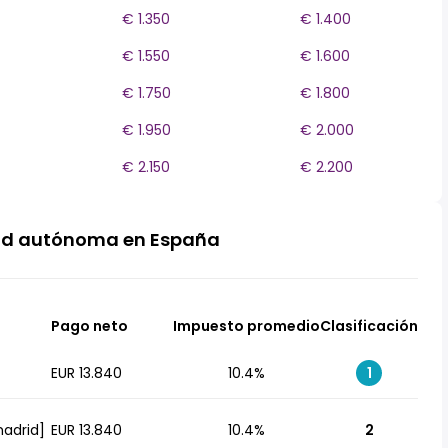
€ 1.350
€ 1.400
€ 1.550
€ 1.600
€ 1.750
€ 1.800
€ 1.950
€ 2.000
€ 2.150
€ 2.200
ad autónoma en España
Pago neto
Impuesto promedio
Clasificación
EUR 13.840
10.4%
1
adrid]
EUR 13.840
10.4%
2