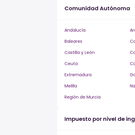
Comunidad Autónoma
Andalucía
Ar
Baleares
Ca
Castilla y León
Ca
Ceuta
Co
Extremadura
Ga
Melilla
Na
Región de Murcia
Impuesto por nivel de in