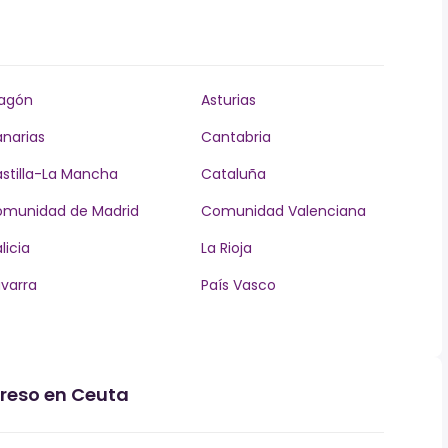
agón
Asturias
narias
Cantabria
stilla-La Mancha
Cataluña
munidad de Madrid
Comunidad Valenciana
licia
La Rioja
varra
País Vasco
greso en Ceuta