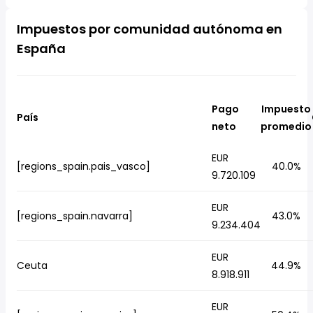
Impuestos por comunidad autónoma en
España
Pago
Impuesto
País
neto
promedio
EUR
[regions_spain.pais_vasco]
40.0%
9.720.109
EUR
[regions_spain.navarra]
43.0%
9.234.404
EUR
Ceuta
44.9%
8.918.911
EUR