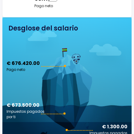
Pago neto
Desglose del salario
€ 676.420.00
Pago neto
€ 673.500.00
Impuestos pagados
por ti
€ 1.300.00
Impuestos pagados