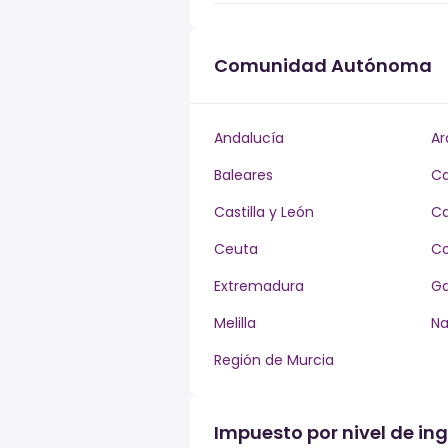
Comunidad Autónoma
Andalucía
Ar
Baleares
Ca
Castilla y León
Ca
Ceuta
Co
Extremadura
Ga
Melilla
Na
Región de Murcia
Impuesto por nivel de ing