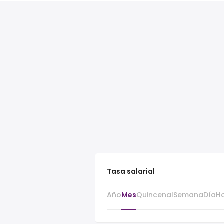
Tasa salarial
Año
Mes
Quincenal
Semana
Día
H