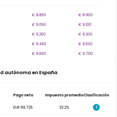
€ 8.850
€ 8.900
€ 9.050
€ 9.100
€ 9.250
€ 9.300
€ 9.450
€ 9.500
€ 9.650
€ 9.700
ad autónoma en España
Pago neto
Impuesto promedio
Clasificación
EUR 69.725
33.2%
1