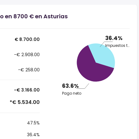
io en 8700 € en Asturias
36.4%
€ 8.700.00
Impuestos totales
-€ 2.908.00
-€ 258.00
63.6%
-€ 3.166.00
Pago neto
*€ 5.534.00
47.5%
36.4%