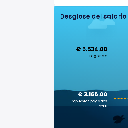
Desglose del salario
€ 5.534.00
Pago neto
€ 3.166.00
Impuestos pagados
por ti