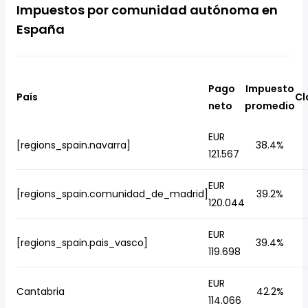
Impuestos por comunidad autónoma en
España
Pago
Impuesto
País
Cl
neto
promedio
EUR
[regions_spain.navarra]
38.4%
121.567
EUR
[regions_spain.comunidad_de_madrid]
39.2%
120.044
EUR
[regions_spain.pais_vasco]
39.4%
119.698
EUR
Cantabria
42.2%
114.066