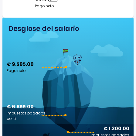
Pago neto
Desglose del salario
€ 9.595.00
Pago neto
€ 6.855.00
Impuestos pagados
por ti
€ 1.300.00
Impuestos pagados