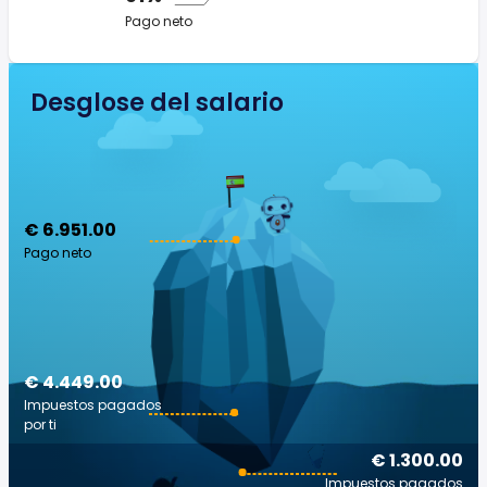
Pago neto
Desglose del salario
€ 6.951.00
Pago neto
€ 4.449.00
Impuestos pagados
por ti
€ 1.300.00
Impuestos pagados