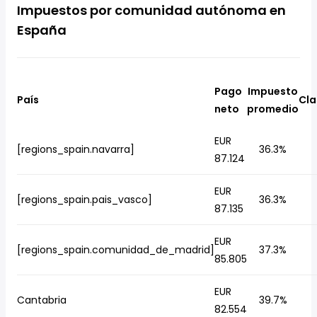
Impuestos por comunidad autónoma en
España
Pago
Impuesto
País
Cla
neto
promedio
EUR
[regions_spain.navarra]
36.3%
87.124
EUR
[regions_spain.pais_vasco]
36.3%
87.135
EUR
[regions_spain.comunidad_de_madrid]
37.3%
85.805
EUR
Cantabria
39.7%
82.554