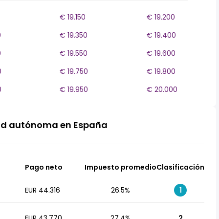
€ 19.150
€ 19.200
0
€ 19.350
€ 19.400
0
€ 19.550
€ 19.600
0
€ 19.750
€ 19.800
0
€ 19.950
€ 20.000
ad autónoma en España
Pago neto
Impuesto promedio
Clasificación
EUR 44.316
26.5%
1
EUR 43.770
27.4%
2