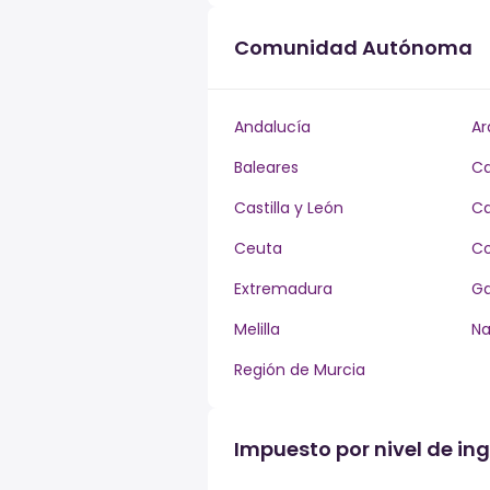
Comunidad Autónoma
Andalucía
Ar
Baleares
Ca
Castilla y León
Ca
Ceuta
Co
Extremadura
Ga
Melilla
Na
Región de Murcia
Impuesto por nivel de in