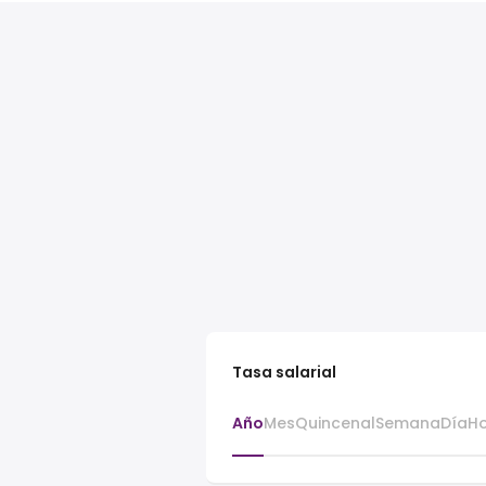
Tasa salarial
Año
Mes
Quincenal
Semana
Día
H