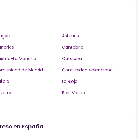
agón
Asturias
narias
Cantabria
stilla-La Mancha
Cataluña
munidad de Madrid
Comunidad Valenciana
licia
La Rioja
varra
País Vasco
greso en España