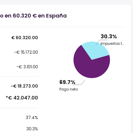
io en 60.320 € en España
30.3%
€ 60.320.00
Impuestos totales
-€ 15.172.00
-€ 3.101.00
69.7%
-€ 18.273.00
Pago neto
*€ 42.047.00
37.4%
30.3%