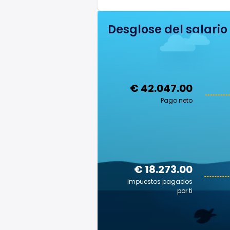
Desglose del salario
€ 42.047.00
Pago neto
€ 18.273.00
Impuestos pagados
por ti