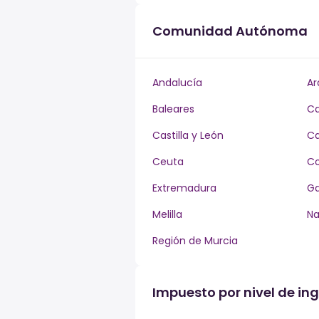
Comunidad Autónoma
Andalucía
Ar
Baleares
Ca
Castilla y León
Ca
Ceuta
Co
Extremadura
Ga
Melilla
Na
Región de Murcia
Impuesto por nivel de in