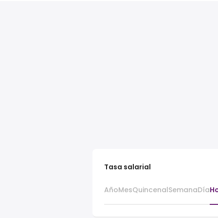
Tasa salarial
Año
Mes
Quincenal
Semana
Día
H