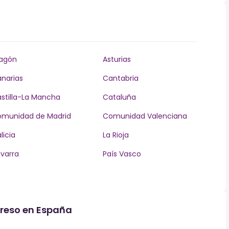
agón
Asturias
narias
Cantabria
stilla-La Mancha
Cataluña
munidad de Madrid
Comunidad Valenciana
licia
La Rioja
varra
País Vasco
greso en España