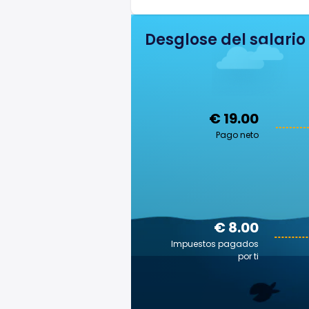
Desglose del salario
€ 19.00
Pago neto
€ 8.00
Impuestos pagados
por ti