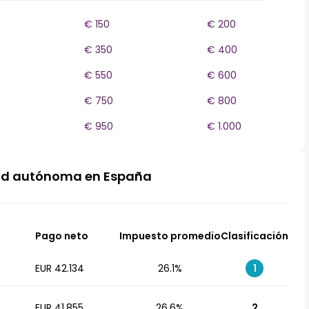
€ 150
€ 200
€ 350
€ 400
€ 550
€ 600
€ 750
€ 800
€ 950
€ 1.000
ad autónoma en España
Pago neto
Impuesto promedio
Clasificación
EUR 42.134
26.1%
1
EUR 41.855
26.6%
2