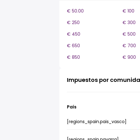
€ 50.00
€ 100
€ 250
€ 300
€ 450
€ 500
€ 650
€ 700
€ 850
€ 900
Impuestos por comunid
País
[regions_spain.pais_vasco]
[regions_spain.navarra]