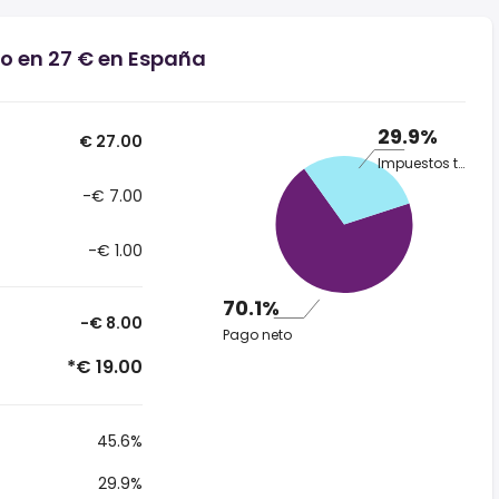
io en 27 € en España
29.9%
€ 27.00
Impuestos totales
-€ 7.00
-€ 1.00
70.1%
-€ 8.00
Pago neto
*€ 19.00
45.6%
29.9%