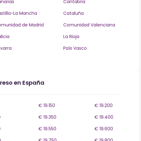
narias
Cantabria
stilla-La Mancha
Cataluña
munidad de Madrid
Comunidad Valenciana
licia
La Rioja
varra
País Vasco
greso en España
€ 19.150
€ 19.200
0
€ 19.350
€ 19.400
0
€ 19.550
€ 19.600
0
€ 19.750
€ 19.800