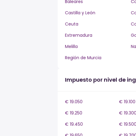
Baleares
Ca
Castilla y León
Ca
Ceuta
Co
Extremadura
Ga
Melilla
Na
Región de Murcia
Impuesto por nivel de in
€ 19.050
€ 19.100
€ 19.250
€ 19.30
€ 19.450
€ 19.50
€ 19.650
€ 19.70