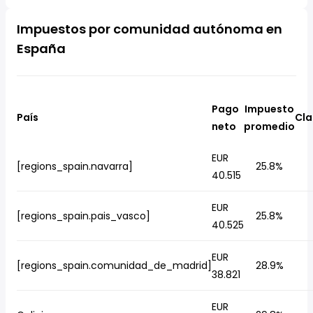
Impuestos por comunidad autónoma en
España
Pago
Impuesto
País
Cla
neto
promedio
EUR
[regions_spain.navarra]
25.8%
40.515
EUR
[regions_spain.pais_vasco]
25.8%
40.525
EUR
[regions_spain.comunidad_de_madrid]
28.9%
38.821
EUR