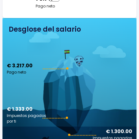
Pago neto
Desglose del salario
€ 3.217.00
Pago neto
€ 1.333.00
Impuestos pagados
por ti
€ 1.300.00
Impuestos pagados