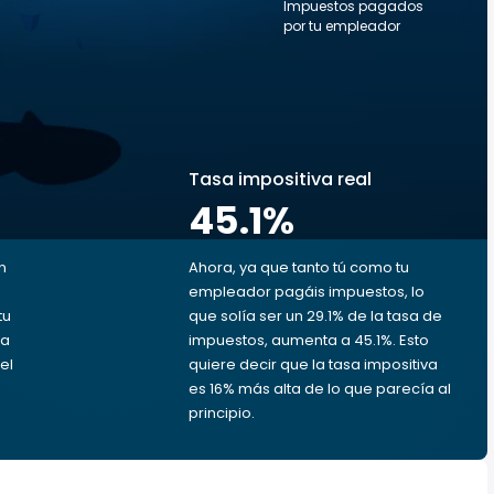
Impuestos pagados
por tu empleador
s
Tasa impositiva real
45.1
%
n
Ahora, ya que tanto tú como tu
empleador pagáis impuestos, lo
tu
que solía ser un 29.1% de la tasa de
da
impuestos, aumenta a 45.1%. Esto
el
quiere decir que la tasa impositiva
es 16% más alta de lo que parecía al
principio.