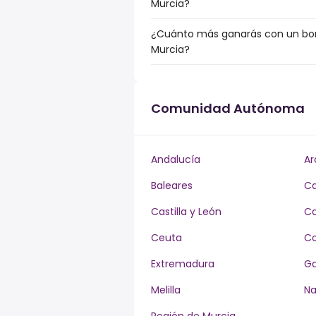
Murcia?
¿Cuánto más ganarás con un bonu
Murcia?
Comunidad Autónoma
Andalucía
Ar
Baleares
Ca
Castilla y León
Ca
Ceuta
Co
Extremadura
Ga
Melilla
Na