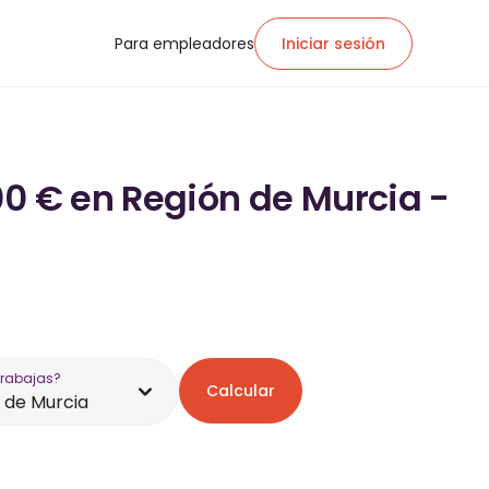
Para empleadores
Iniciar sesión
00 € en Región de Murcia -
trabajas?
Calcular
 de Murcia