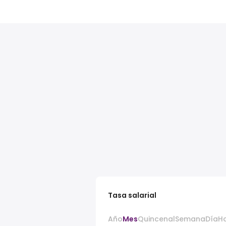
Tasa salarial
Año
Mes
Quincenal
Semana
Día
H