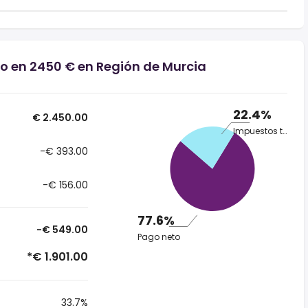
io en 2450 € en Región de Murcia
22.4%
€ 2.450.00
Impuestos totales
-€ 393.00
-€ 156.00
77.6%
-€ 549.00
Pago neto
*€ 1.901.00
33.7%