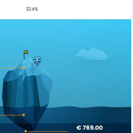
22.4%
€ 769.00