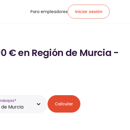
Para empleadores
Iniciar sesión
00 € en Región de Murcia -
trabajas?
Calcular
 de Murcia