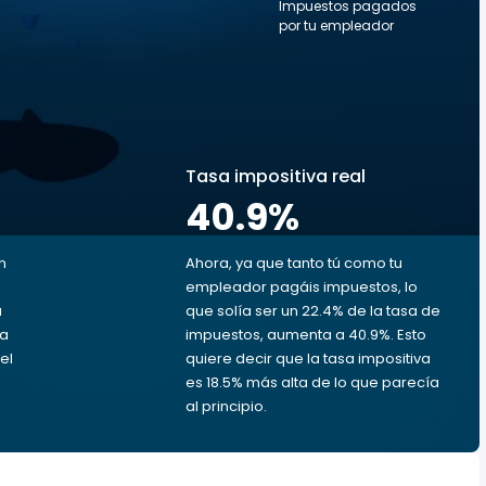
Impuestos pagados
por tu empleador
s
Tasa impositiva real
40.9
%
n
Ahora, ya que tanto tú como tu
empleador pagáis impuestos, lo
u
que solía ser un 22.4% de la tasa de
da
impuestos, aumenta a 40.9%. Esto
el
quiere decir que la tasa impositiva
es 18.5% más alta de lo que parecía
al principio.