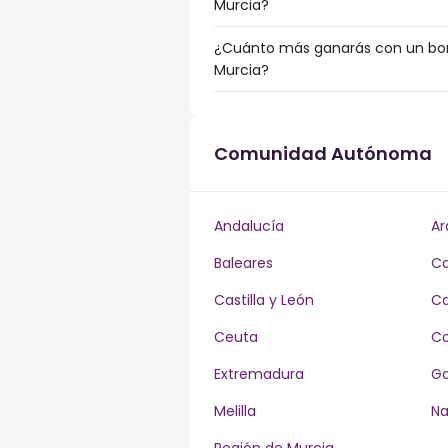
Murcia?
¿Cuánto más ganarás con un bonu
Murcia?
Comunidad Autónoma
Andalucía
Ar
Baleares
Ca
Castilla y León
Ca
Ceuta
Co
Extremadura
Ga
Melilla
Na