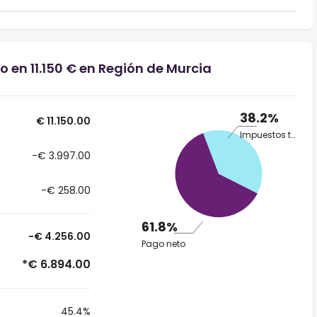
o en 11.150 € en Región de Murcia
38.2%
€ 11.150.00
Impuestos totales
-€ 3.997.00
-€ 258.00
61.8%
-€ 4.256.00
Pago neto
*€ 6.894.00
45.4%