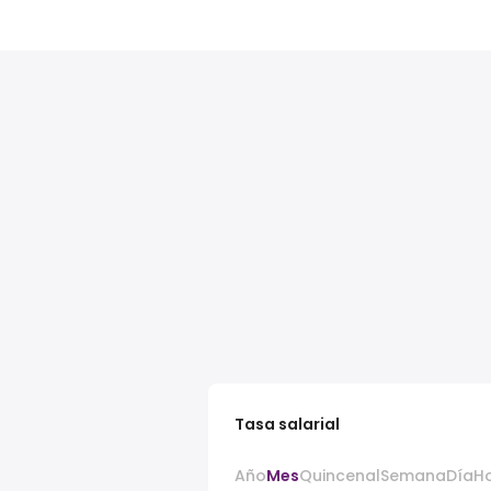
Tasa salarial
Año
Mes
Quincenal
Semana
Día
H