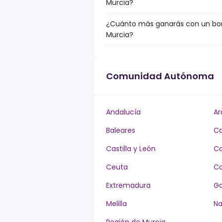
Murcia?
¿Cuánto más ganarás con un bonu
Murcia?
Comunidad Autónoma
Andalucía
Ar
Baleares
Ca
Castilla y León
Ca
Ceuta
Co
Extremadura
Ga
Melilla
Na