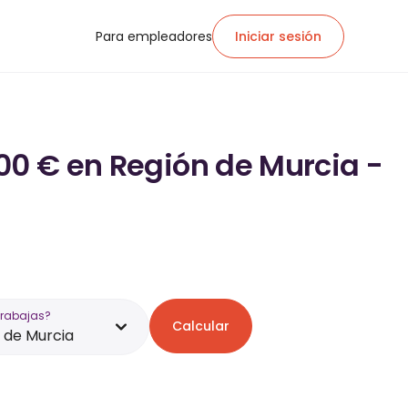
Para empleadores
Iniciar sesión
800 € en Región de Murcia -
trabajas?
Calcular
 de Murcia