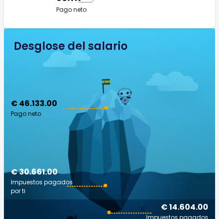
Pago neto
Desglose del salario
€ 46.133.00
Pago neto
€ 30.661.00
Impuestos pagados
por ti
€ 14.604.00
Impuestos pagados