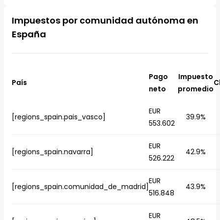
Impuestos por comunidad autónoma en
España
Pago
Impuesto
País
C
neto
promedio
EUR
[regions_spain.pais_vasco]
39.9%
553.602
EUR
[regions_spain.navarra]
42.9%
526.222
EUR
[regions_spain.comunidad_de_madrid]
43.9%
516.848
EUR