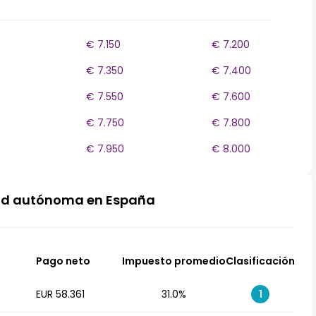
€ 7.150
€ 7.200
€ 7.350
€ 7.400
€ 7.550
€ 7.600
€ 7.750
€ 7.800
€ 7.950
€ 8.000
ad autónoma en España
Pago neto
Impuesto promedio
Clasificación
EUR 58.361
31.0%
1