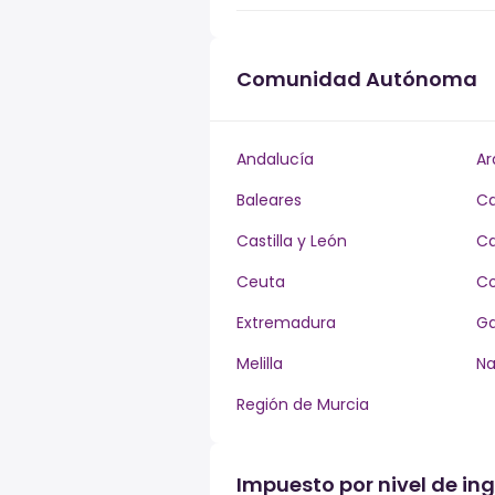
Comunidad Autónoma
Andalucía
Ar
Baleares
Ca
Castilla y León
Ca
Ceuta
Co
Extremadura
Ga
Melilla
Na
Región de Murcia
Impuesto por nivel de in