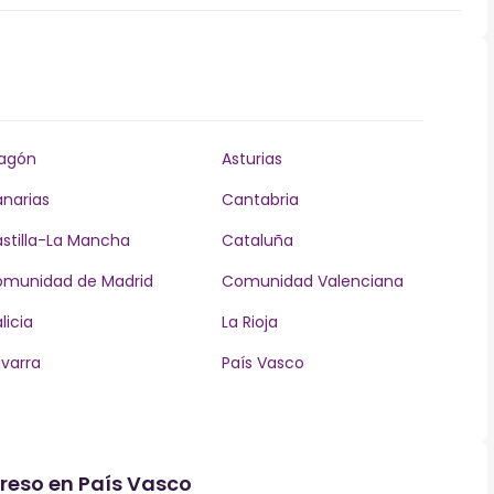
agón
Asturias
narias
Cantabria
stilla-La Mancha
Cataluña
munidad de Madrid
Comunidad Valenciana
licia
La Rioja
varra
País Vasco
greso en País Vasco