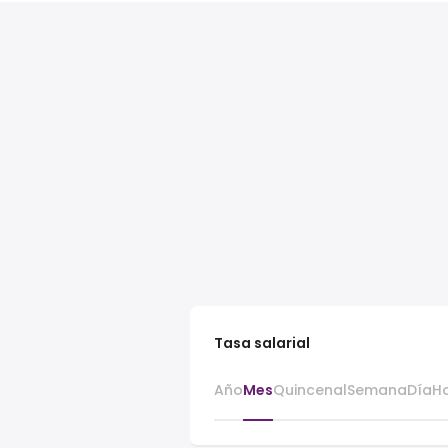
Tasa salarial
Año
Mes
Quincenal
Semana
Día
H