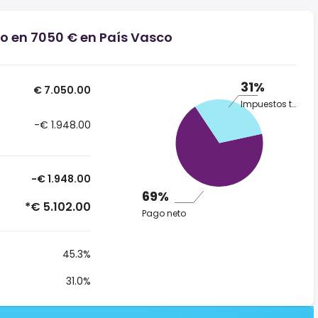
io en 7050 € en País Vasco
31%
€ 7.050.00
Impuestos totales
-€ 1.948.00
-€ 1.948.00
69%
*€ 5.102.00
Pago neto
45.3%
31.0%