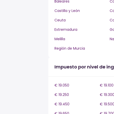
Baleares
Ca
Castilla y León
Ca
Ceuta
Co
Extremadura
Ga
Melilla
Na
Región de Murcia
Impuesto por nivel de in
€ 19.050
€ 19.100
€ 19.250
€ 19.30
€ 19.450
€ 19.50
€ 19.650
€ 19.70