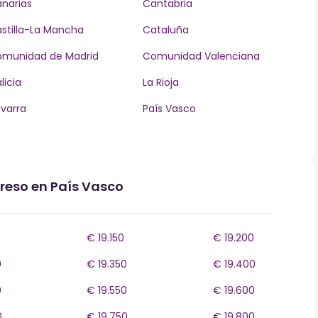
narias
Cantabria
stilla-La Mancha
Cataluña
munidad de Madrid
Comunidad Valenciana
licia
La Rioja
varra
País Vasco
greso en País Vasco
€ 19.150
€ 19.200
0
€ 19.350
€ 19.400
0
€ 19.550
€ 19.600
0
€ 19.750
€ 19.800