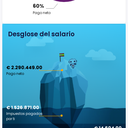
60%
Pago neto
Desglose del salario
€ 2.290.449.00
Pago neto
€ 1.526.871.00
Impuestos pagados
por ti