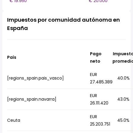
€ 19.950
€ 20.000
Impuestos por comunidad autónoma en
España
Pago
Impuest
País
neto
promedi
EUR
[regions_spain.pais_vasco]
40.0%
27.485.389
EUR
[regions_spain.navarra]
43.0%
26.111.420
EUR
Ceuta
45.0%
25.203.751