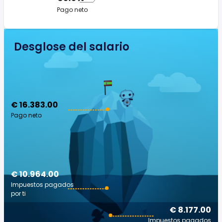
Pago neto
Desglose del salario
€ 16.383.00
Pago neto
€ 10.964.00
Impuestos pagados
por ti
€ 8.177.00
Impuestos pagados