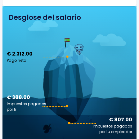
Desglose del salario
€ 2.312.00
Pago neto
€ 388.00
Impuestos pagados
por ti
€ 807.00
Impuestos pagados
por tu empleador