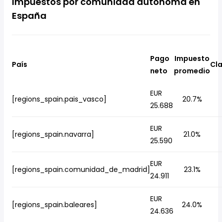
Impuestos por comunidad autónoma en
España
Pago
Impuesto
País
Cla
neto
promedio
EUR
[regions_spain.pais_vasco]
20.7%
25.688
EUR
[regions_spain.navarra]
21.0%
25.590
EUR
[regions_spain.comunidad_de_madrid]
23.1%
24.911
EUR
[regions_spain.baleares]
24.0%
24.636