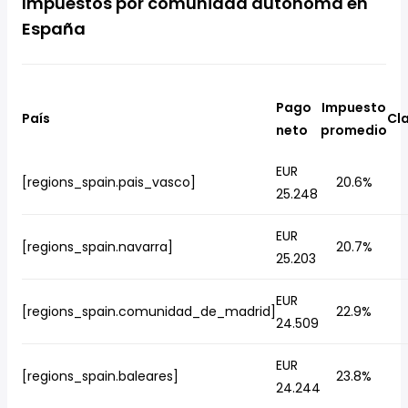
Impuestos por comunidad autónoma en
España
Pago
Impuesto
País
Cla
neto
promedio
EUR
[regions_spain.pais_vasco]
20.6%
25.248
EUR
[regions_spain.navarra]
20.7%
25.203
EUR
[regions_spain.comunidad_de_madrid]
22.9%
24.509
EUR
[regions_spain.baleares]
23.8%
24.244