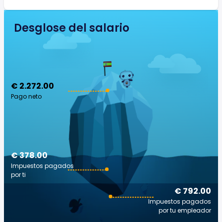
Desglose del salario
€ 2.272.00
Pago neto
€ 378.00
Impuestos pagados
por ti
€ 792.00
Impuestos pagados
por tu empleador