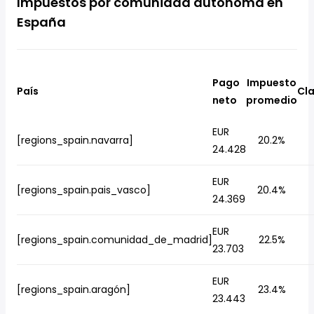
Impuestos por comunidad autónoma en
España
Pago
Impuesto
País
Cla
neto
promedio
EUR
[regions_spain.navarra]
20.2%
24.428
EUR
[regions_spain.pais_vasco]
20.4%
24.369
EUR
[regions_spain.comunidad_de_madrid]
22.5%
23.703
EUR
[regions_spain.aragón]
23.4%
23.443