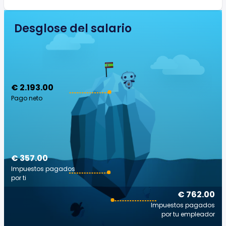
Desglose del salario
€ 2.193.00
Pago neto
€ 357.00
Impuestos pagados
por ti
€ 762.00
Impuestos pagados
por tu empleador