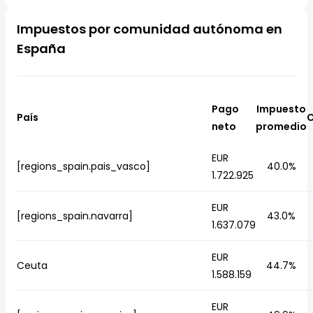
Impuestos por comunidad autónoma en
España
Pago
Impuesto
País
C
neto
promedio
EUR
[regions_spain.pais_vasco]
40.0%
1.722.925
EUR
[regions_spain.navarra]
43.0%
1.637.079
EUR
Ceuta
44.7%
1.588.159
EUR