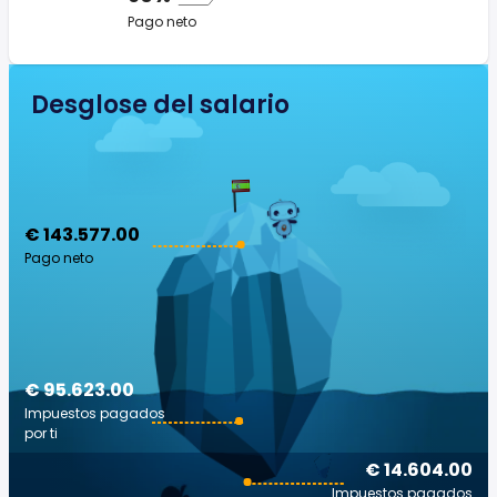
Pago neto
Desglose del salario
€ 143.577.00
Pago neto
€ 95.623.00
Impuestos pagados
por ti
€ 14.604.00
Impuestos pagados