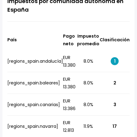
Impuestos por comunidad autónoma en
España
Pago
Impuesto
País
Clasificación
neto
promedio
EUR
[regions_spain.andalucía]
8.0%
1
13.380
EUR
[regions_spain.baleares]
8.0%
2
13.380
EUR
[regions_spain.canarias]
8.0%
3
13.386
EUR
[regions_spain.navarra]
11.9%
17
12.813