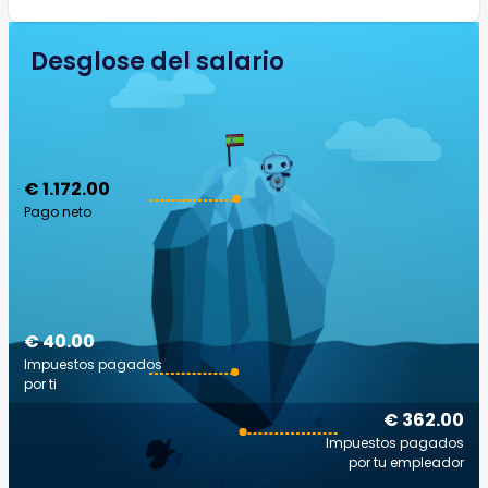
Desglose del salario
€ 1.172.00
Pago neto
€ 40.00
Impuestos pagados
por ti
€ 362.00
Impuestos pagados
por tu empleador