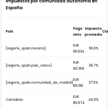
Impuestos por comunidad autónoma en
España
Pago
Impuesto
País
Cla
neto
promedio
EUR
[regions_spain.navarra]
36.6%
90.534
EUR
[regions_spain.pais_vasco]
36.7%
90.359
EUR
[regions_spain.comunidad_de_madrid]
37.5%
89.195
EUR
Cantabria
40.0%
85.674