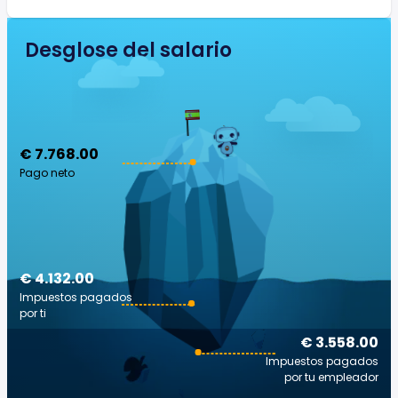
Desglose del salario
€ 7.768.00
Pago neto
€ 4.132.00
Impuestos pagados
por ti
€ 3.558.00
Impuestos pagados
por tu empleador