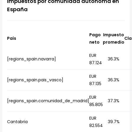
Impuestos por comunidad autónoma en
España
Pago
Impuesto
País
Cla
neto
promedio
EUR
[regions_spain.navarra]
36.3%
87.124
EUR
[regions_spain.pais_vasco]
36.3%
87.135
EUR
[regions_spain.comunidad_de_madrid]
37.3%
85.805
EUR
Cantabria
39.7%
82.554