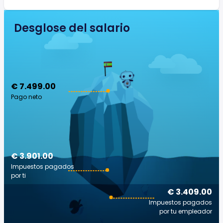
Desglose del salario
€ 7.499.00
Pago neto
€ 3.901.00
Impuestos pagados
por ti
€ 3.409.00
Impuestos pagados
por tu empleador