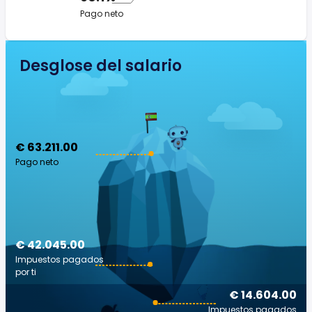
Pago neto
Desglose del salario
€ 63.211.00
Pago neto
€ 42.045.00
Impuestos pagados
por ti
€ 14.604.00
Impuestos pagados