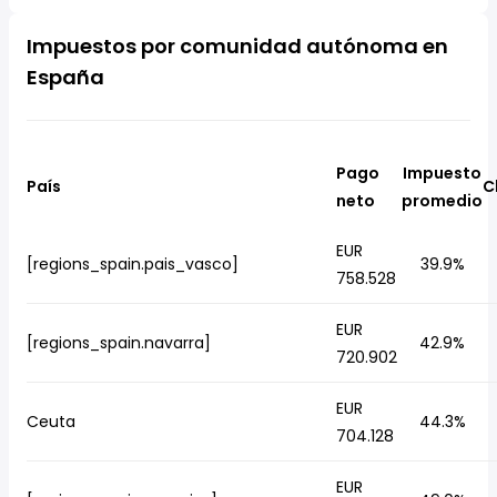
Impuestos por comunidad autónoma en
España
Pago
Impuesto
País
C
neto
promedio
EUR
[regions_spain.pais_vasco]
39.9%
758.528
EUR
[regions_spain.navarra]
42.9%
720.902
EUR
Ceuta
44.3%
704.128
EUR