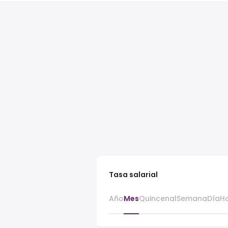
Tasa salarial
Año
Mes
Quincenal
Semana
Día
H