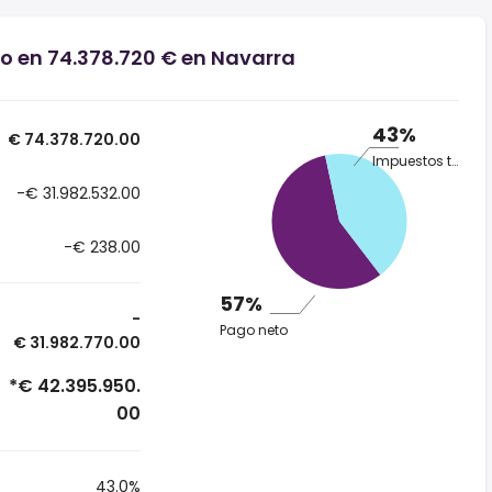
io en 74.378.720 € en Navarra
43%
€ 74.378.720.00
Impuestos totales
-€ 31.982.532.00
-€ 238.00
57%
-
Pago neto
€ 31.982.770.00
*€ 42.395.950.
00
43.0%