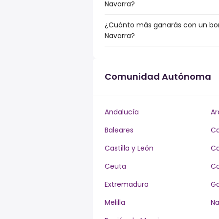
Navarra?
¿Cuánto más ganarás con un bon
Navarra?
Comunidad Autónoma
Andalucía
Ar
Baleares
Ca
Castilla y León
Ca
Ceuta
Co
Extremadura
Ga
Melilla
Na