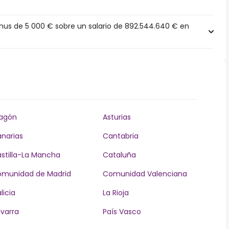
us de 5 000 € sobre un salario de 892.544.640 € en
agón
Asturias
narias
Cantabria
stilla-La Mancha
Cataluña
munidad de Madrid
Comunidad Valenciana
licia
La Rioja
varra
País Vasco