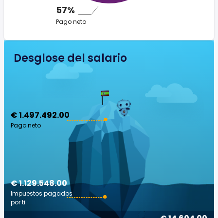
57%
Pago neto
Desglose del salario
€ 1.497.492.00
Pago neto
€ 1.129.548.00
Impuestos pagados
por ti