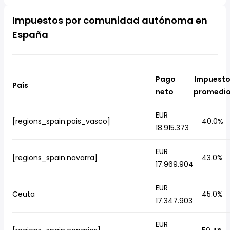
Impuestos por comunidad autónoma en
España
Pago
Impuest
País
neto
promedi
EUR
[regions_spain.pais_vasco]
40.0%
18.915.373
EUR
[regions_spain.navarra]
43.0%
17.969.904
EUR
Ceuta
45.0%
17.347.903
EUR