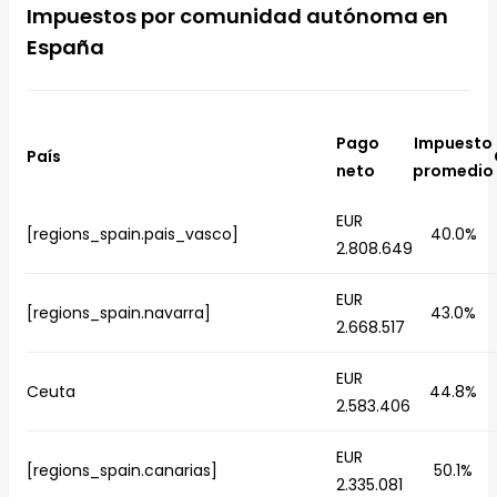
Impuestos por comunidad autónoma en
España
Pago
Impuesto
País
neto
promedio
EUR
[regions_spain.pais_vasco]
40.0%
2.808.649
EUR
[regions_spain.navarra]
43.0%
2.668.517
EUR
Ceuta
44.8%
2.583.406
EUR
[regions_spain.canarias]
50.1%
2.335.081