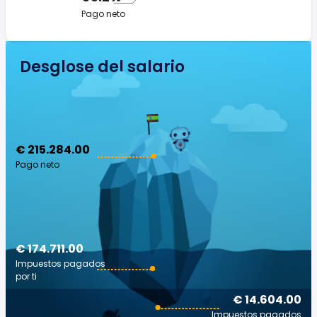
Pago neto
Desglose del salario
€ 215.284.00
Pago neto
€ 174.711.00
Impuestos pagados
por ti
€ 14.604.00
Impuestos pagados