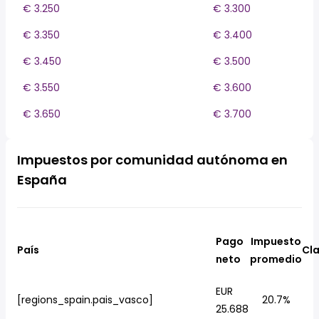
€ 3.250
€ 3.300
€ 3.350
€ 3.400
€ 3.450
€ 3.500
€ 3.550
€ 3.600
€ 3.650
€ 3.700
Impuestos por comunidad autónoma en
España
Pago
Impuesto
País
Cla
neto
promedio
EUR
[regions_spain.pais_vasco]
20.7%
25.688