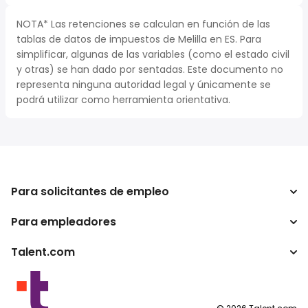
NOTA* Las retenciones se calculan en función de las
tablas de datos de impuestos de Melilla en ES. Para
simplificar, algunas de las variables (como el estado civil
y otras) se han dado por sentadas. Este documento no
representa ninguna autoridad legal y únicamente se
podrá utilizar como herramienta orientativa.
Para solicitantes de empleo
Para empleadores
Buscador de trabajo
Buscador de salario
Talent.com
Empresa
Calculadora de impuestos
ATS
Otros países
Conversor de salario
Programas para publishers
Condiciones de uso