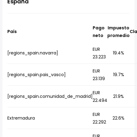
España
Pago
Impuesto
País
Cla
neto
promedio
EUR
[regions_spain.navarra]
19.4%
23.223
EUR
[regions_spain.pais_vasco]
19.7%
23.139
EUR
[regions_spain.comunidad_de_madrid]
21.9%
22.494
EUR
Extremadura
22.6%
22.292
EUR