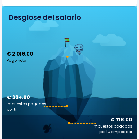
Desglose del salario
€ 2.016.00
Pago neto
€ 384.00
Impuestos pagados
por ti
€ 718.00
Impuestos pagados
por tu empleador