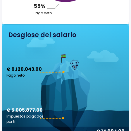
55%
Pago neto
Desglose del salario
€ 6.120.043.00
Pago neto
€ 5.005.877.00
Impuestos pagados
por ti