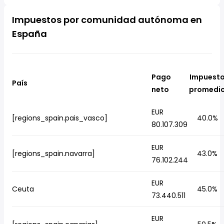
Impuestos por comunidad autónoma en
España
Pago
Impuest
País
neto
promedi
EUR
[regions_spain.pais_vasco]
40.0%
80.107.309
EUR
[regions_spain.navarra]
43.0%
76.102.244
EUR
Ceuta
45.0%
73.440.511
EUR