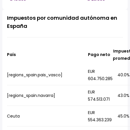
Impuestos por comunidad autónoma en
España
Impues
País
Pago neto
promed
EUR
[regions_spain.pais_vasco]
40.0%
604.750.285
EUR
[regions_spain.navarra]
43.0%
574.513.071
EUR
Ceuta
45.0%
554.363.239