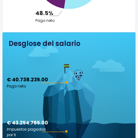
48.5%
Pago neto
Desglose del salario
€ 40.738.235.00
Pago neto
€ 43.254.765.00
Impuestos pagados
por ti