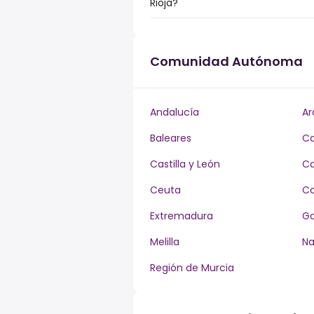
Rioja?
Comunidad Autónoma
Andalucía
Ar
Baleares
Ca
Castilla y León
Ca
Ceuta
Co
Extremadura
Ga
Melilla
Na
Región de Murcia