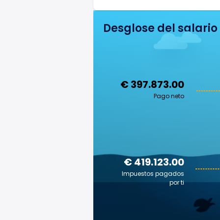
Desglose del salario
€ 397.873.00
Pago neto
€ 419.123.00
Impuestos pagados
por ti