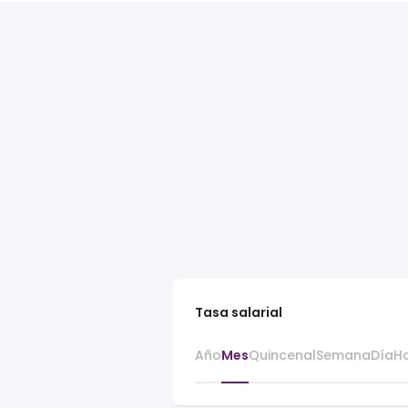
Tasa salarial
Año
Mes
Quincenal
Semana
Día
H