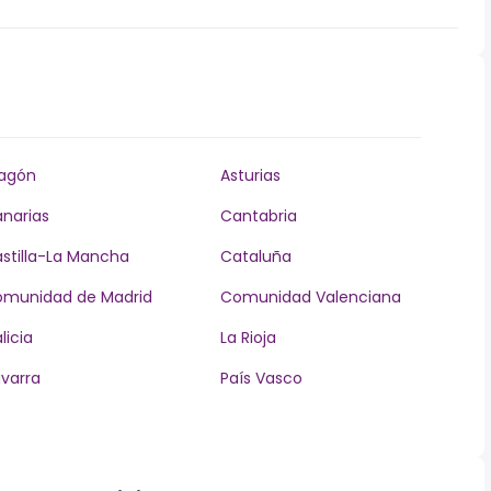
agón
Asturias
narias
Cantabria
stilla-La Mancha
Cataluña
munidad de Madrid
Comunidad Valenciana
licia
La Rioja
varra
País Vasco