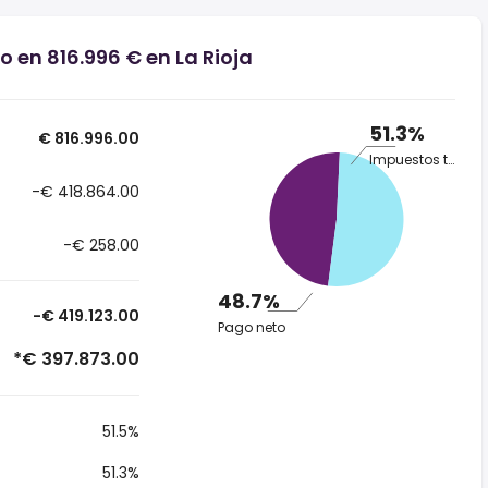
o en 816.996 € en La Rioja
51.3%
€ 816.996.00
Impuestos totales
-€ 418.864.00
-€ 258.00
48.7%
-€ 419.123.00
Pago neto
*€ 397.873.00
51.5%
51.3%