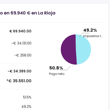
o en 69.940 € en La Rioja
49.2%
€ 69.940.00
Impuestos totales
-€ 34.131.00
-€ 258.00
50.8%
-€ 34.389.00
Pago neto
*€ 35.551.00
51.5%
49.2%