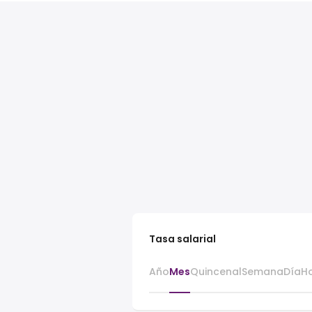
Tasa salarial
Año
Mes
Quincenal
Semana
Día
H