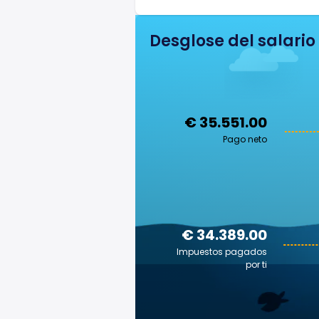
Desglose del salario
€ 35.551.00
Pago neto
€ 34.389.00
Impuestos pagados
por ti