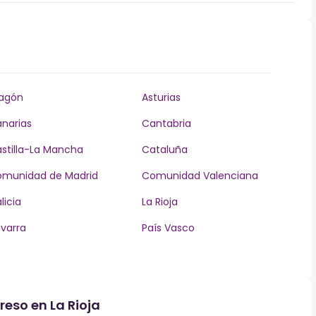
agón
Asturias
narias
Cantabria
stilla-La Mancha
Cataluña
munidad de Madrid
Comunidad Valenciana
licia
La Rioja
varra
País Vasco
reso en La Rioja