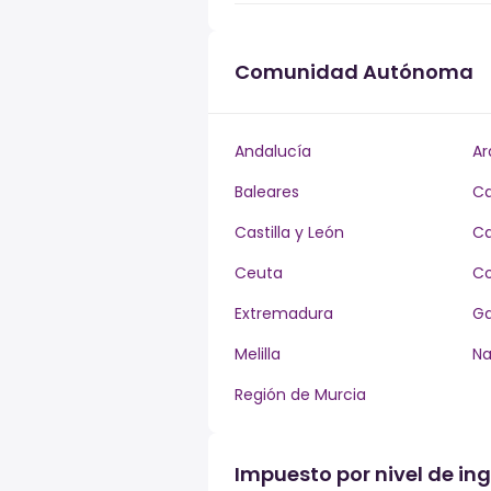
Comunidad Autónoma
Andalucía
Ar
Baleares
Ca
Castilla y León
Ca
Ceuta
Co
Extremadura
Ga
Melilla
Na
Región de Murcia
Impuesto por nivel de ing