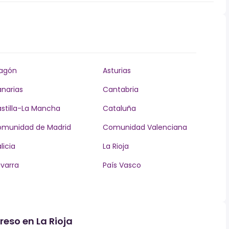
agón
Asturias
narias
Cantabria
stilla-La Mancha
Cataluña
munidad de Madrid
Comunidad Valenciana
licia
La Rioja
varra
País Vasco
reso en La Rioja