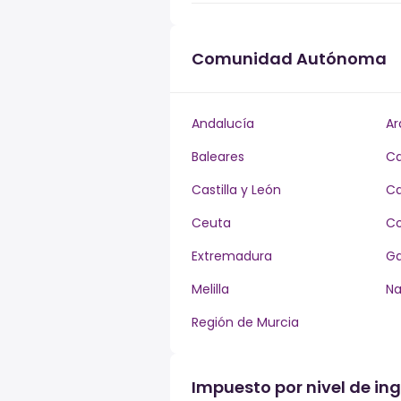
Comunidad Autónoma
Andalucía
Ar
Baleares
Ca
Castilla y León
Ca
Ceuta
Co
Extremadura
Ga
Melilla
Na
Región de Murcia
Impuesto por nivel de ing