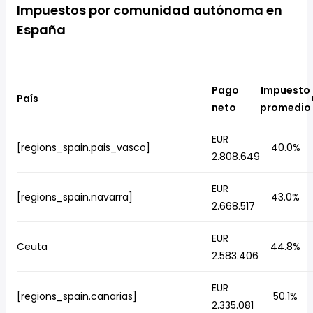
Impuestos por comunidad autónoma en
España
Pago
Impuesto
País
neto
promedio
EUR
[regions_spain.pais_vasco]
40.0%
2.808.649
EUR
[regions_spain.navarra]
43.0%
2.668.517
EUR
Ceuta
44.8%
2.583.406
EUR
[regions_spain.canarias]
50.1%
2.335.081