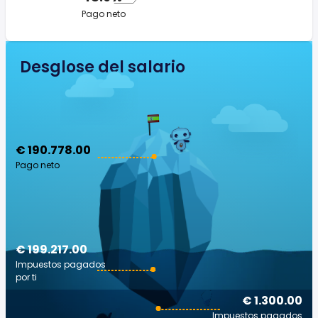
Pago neto
Desglose del salario
€ 190.778.00
Pago neto
€ 199.217.00
Impuestos pagados
por ti
€ 1.300.00
Impuestos pagados