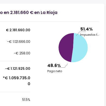
 en 2.181.660 € en La Rioja
51.4%
€ 2.181.660.00
Impuestos totales
-€ 1.121.666.00
-€ 258.00
48.6%
-€ 1.121.925.00
Pago neto
*€ 1.059.735.0
0
51.5%