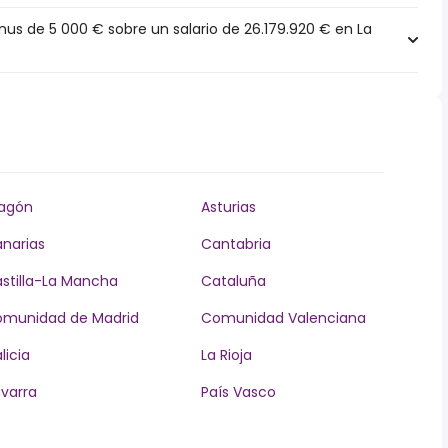
s de 5 000 € sobre un salario de 26.179.920 € en La
agón
Asturias
narias
Cantabria
stilla-La Mancha
Cataluña
munidad de Madrid
Comunidad Valenciana
licia
La Rioja
varra
País Vasco