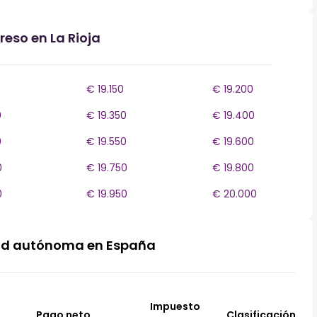
reso en La Rioja
€ 19.150
€ 19.200
0
€ 19.350
€ 19.400
0
€ 19.550
€ 19.600
0
€ 19.750
€ 19.800
0
€ 19.950
€ 20.000
ad autónoma en España
Impuesto
Pago neto
Clasificación