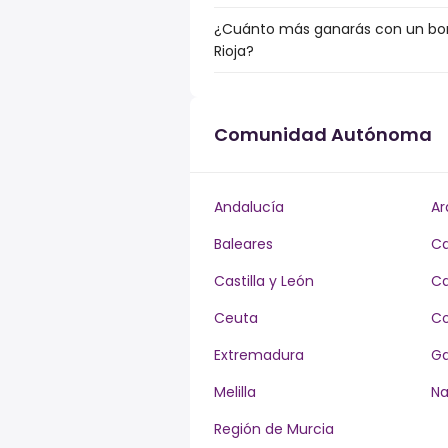
¿Cuánto más ganarás con un bonu
Rioja?
Comunidad Autónoma
Andalucía
Ar
Baleares
Ca
Castilla y León
Ca
Ceuta
Co
Extremadura
Ga
Melilla
Na
Región de Murcia