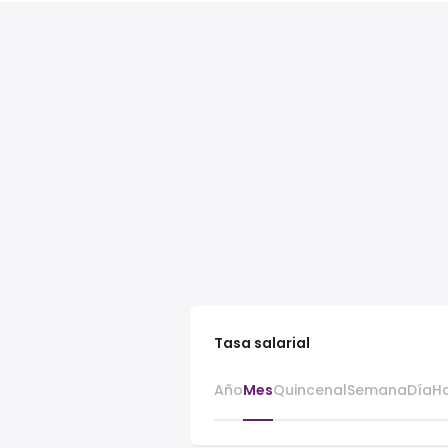
Tasa salarial
Año
Mes
Quincenal
Semana
Día
H