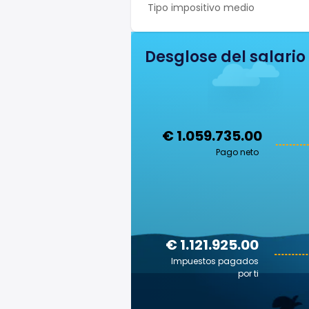
Tipo impositivo medio
Desglose del salario
€ 1.059.735.00
Pago neto
€ 1.121.925.00
Impuestos pagados
por ti