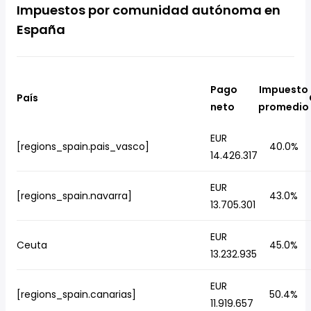
Impuestos por comunidad autónoma en
España
Pago
Impuesto
País
neto
promedio
EUR
[regions_spain.pais_vasco]
40.0%
14.426.317
EUR
[regions_spain.navarra]
43.0%
13.705.301
EUR
Ceuta
45.0%
13.232.935
EUR
[regions_spain.canarias]
50.4%
11.919.657