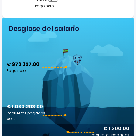
Pago neto
Desglose del salario
€ 973.357.00
Pago neto
€ 1.030.203.00
Impuestos pagados
por ti
€ 1.300.00
Impuestos pagados