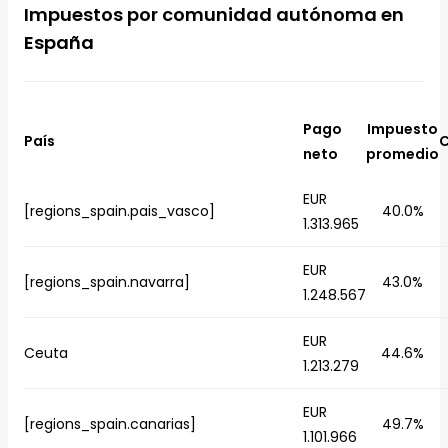
Impuestos por comunidad autónoma en
España
Pago
Impuesto
País
C
neto
promedio
EUR
[regions_spain.pais_vasco]
40.0%
1.313.965
EUR
[regions_spain.navarra]
43.0%
1.248.567
EUR
Ceuta
44.6%
1.213.279
EUR
[regions_spain.canarias]
49.7%
1.101.966