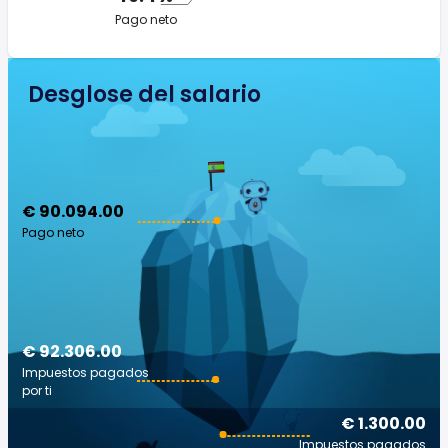
Pago neto
Desglose del salario
€ 90.094.00
Pago neto
€ 92.306.00
Impuestos pagados
por ti
€ 1.300.00
Impuestos pagados