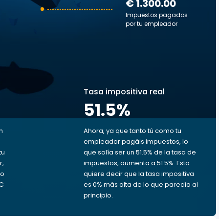
€ 1.300.00
Impuestos pagados
por tu empleador
s
Tasa impositiva real
51.5
%
n
Ahora, ya que tanto tú como tu
empleador pagáis impuestos, lo
tu
que solía ser un 51.5% de la tasa de
r,
impuestos, aumenta a 51.5%. Esto
ro
quiere decir que la tasa impositiva
 €
es 0% más alta de lo que parecía al
principio.