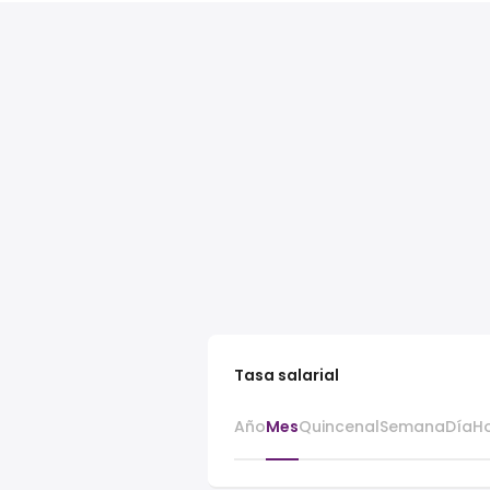
Tasa salarial
Año
Mes
Quincenal
Semana
Día
H