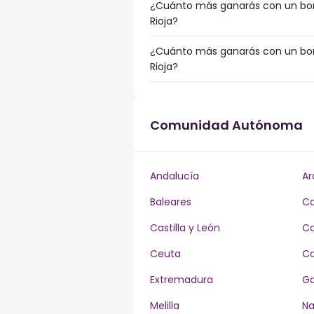
¿Cuánto más ganarás con un bonus
Rioja?
¿Cuánto más ganarás con un bonu
Rioja?
Comunidad Autónoma
Andalucía
Ar
Baleares
Ca
Castilla y León
Ca
Ceuta
Co
Extremadura
Ga
Melilla
Na