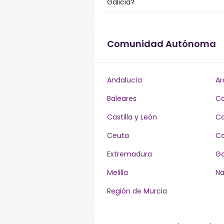
Galicia?
Comunidad Autónoma
Andalucía
Ar
Baleares
Ca
Castilla y León
Ca
Ceuta
Co
Extremadura
Ga
Melilla
Na
Región de Murcia