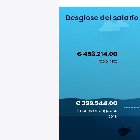
Desglose del salario
€ 453.214.00
Pago neto
€ 399.544.00
Impuestos pagados
por ti