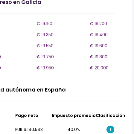
reso en Galicia
€ 19.150
€ 19.200
0
€ 19.350
€ 19.400
0
€ 19.550
€ 19.600
0
€ 19.750
€ 19.800
0
€ 19.950
€ 20.000
ad autónoma en España
Pago neto
Impuesto promedio
Clasificación
EUR 6.140.543
40.0%
1