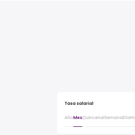
Tasa salarial
Año
Mes
Quincenal
Semana
Día
H