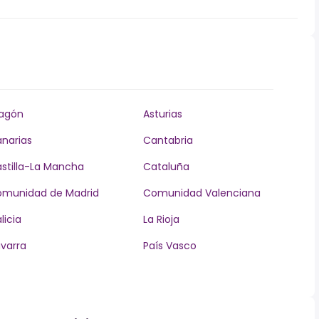
agón
Asturias
narias
Cantabria
stilla-La Mancha
Cataluña
munidad de Madrid
Comunidad Valenciana
licia
La Rioja
varra
País Vasco