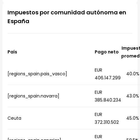
Impuestos por comunidad autónoma en
España
Impues
País
Pago neto
promed
EUR
[regions_spain.pais_vasco]
40.0%
406.147.299
EUR
[regions_spain.navarra]
43.0%
385.840.234
EUR
Ceuta
45.0%
372.310.502
EUR