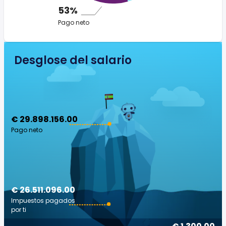
53%
Pago neto
Desglose del salario
€ 29.898.156.00
Pago neto
€ 26.511.096.00
Impuestos pagados
por ti