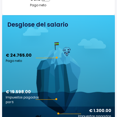
Pago neto
Desglose del salario
€ 24.765.00
Pago neto
€ 19.598.00
Impuestos pagados
por ti
€ 1.300.00
Impuestos pagados