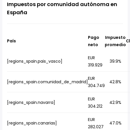
Impuestos por comunidad autónoma en
España
Pago
Impuesto
País
C
neto
promedio
EUR
[regions_spain.pais_vasco]
39.9%
319.929
EUR
[regions_spain.comunidad_de_madrid]
42.8%
304.749
EUR
[regions_spain.navarra]
42.9%
304.212
EUR
[regions_spain.canarias]
47.0%
282.027