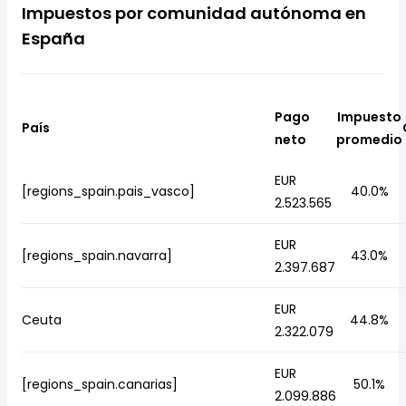
Impuestos por comunidad autónoma en
España
Pago
Impuesto
País
neto
promedio
EUR
[regions_spain.pais_vasco]
40.0%
2.523.565
EUR
[regions_spain.navarra]
43.0%
2.397.687
EUR
Ceuta
44.8%
2.322.079
EUR
[regions_spain.canarias]
50.1%
2.099.886