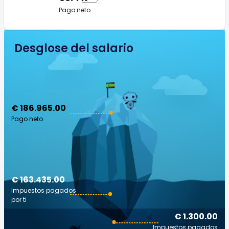
Pago neto
Desglose del salario
€ 186.965.00
Pago neto
€ 163.435.00
Impuestos pagados
por ti
€ 1.300.00
Impuestos pagados