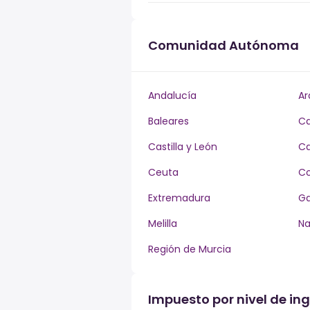
Comunidad Autónoma
Andalucía
Ar
Baleares
Ca
Castilla y León
Ca
Ceuta
Co
Extremadura
Ga
Melilla
Na
Región de Murcia
Impuesto por nivel de ing