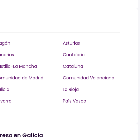
agón
Asturias
narias
Cantabria
stilla-La Mancha
Cataluña
munidad de Madrid
Comunidad Valenciana
licia
La Rioja
varra
País Vasco
reso en Galicia