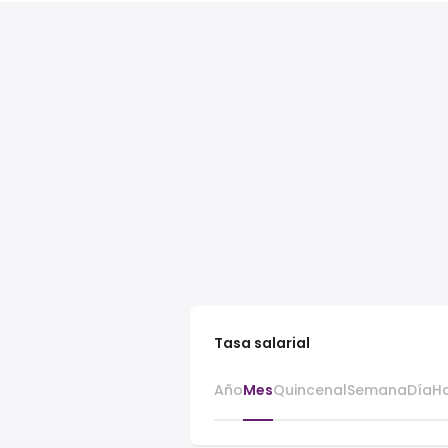
Tasa salarial
Año
Mes
Quincenal
Semana
Día
H