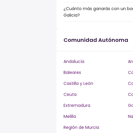
¿Cuánto más ganarás con un bonu
Galicia?
Comunidad Autónoma
Andalucía
Ar
Baleares
Ca
Castilla y León
Ca
Ceuta
Co
Extremadura
Ga
Melilla
Na
Región de Murcia