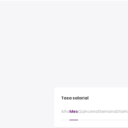
Tasa salarial
Año
Mes
Quincenal
Semana
Día
H