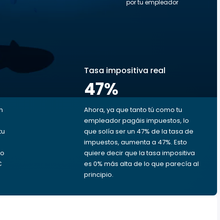
por tu empleador
s
Tasa impositiva real
47
%
n
Ahora, ya que tanto tú como tu
empleador pagáis impuestos, lo
tu
que solía ser un 47% de la tasa de
impuestos, aumenta a 47%. Esto
ro
quiere decir que la tasa impositiva
€
es 0% más alta de lo que parecía al
principio.