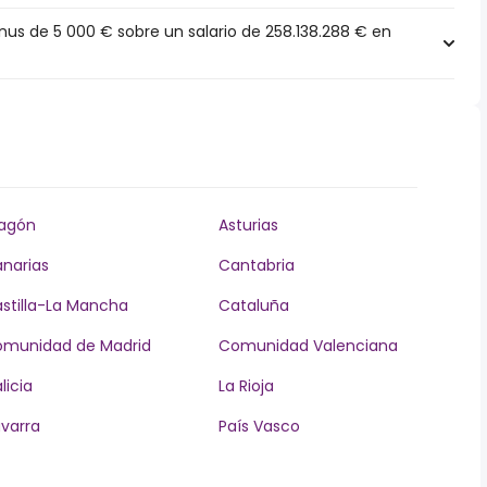
s de 5 000 € sobre un salario de 258.138.288 € en
agón
Asturias
narias
Cantabria
stilla-La Mancha
Cataluña
munidad de Madrid
Comunidad Valenciana
licia
La Rioja
varra
País Vasco