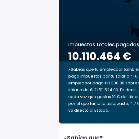
Impuestos totales pagado
10.110.464 €
¿Sabías que tu empleador tambié
paga impuestos por tu salario? Tu
empleador paga € 1.300.00 sobre 
salario de € 21.511.524.00. Es decir,
cada vez que gastas 10 € del dine
por el que tanto te esforzaste, 4,7 
va directo al Estado.
¿Sabías que?